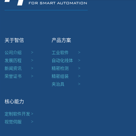
关于智信
产品方案
公司介绍
>
工业软件
>
发展历程
>
自动化线体
>
新闻资讯
>
精密检测
>
荣誉证书
>
精密组装
>
夹治具
>
核心能力
定制软件开发
>
视觉伺服
>