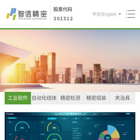
股票代码
中文
/
English
301512
首页
关于智信
产品方案
核心能力
人才引进
工业软件
自动化线体
精密检测
精密组装
夹治具
联系我们